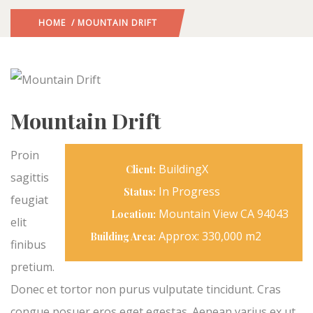
HOME
/ MOUNTAIN DRIFT
Mountain Drift
Proin
BuildingX
Client:
sagittis
In Progress
Status:
feugiat
Mountain View CA 94043
Location:
elit
Approx: 330,000 m2
Building Area:
finibus
pretium.
Donec et tortor non purus vulputate tincidunt. Cras
congue posuer eros eget egestas. Aenean varius ex ut